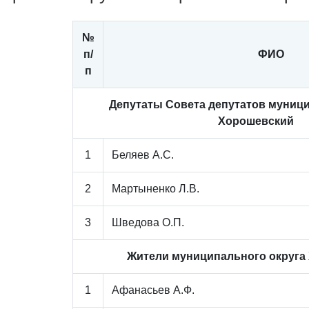
№
п/
ФИО
п
Депутаты Совета депутатов муници
Хорошевский
1
Беляев А.С.
2
Мартыненко Л.В.
3
Шведова О.П.
Жители муниципального округа
1
Афанасьев А.Ф.