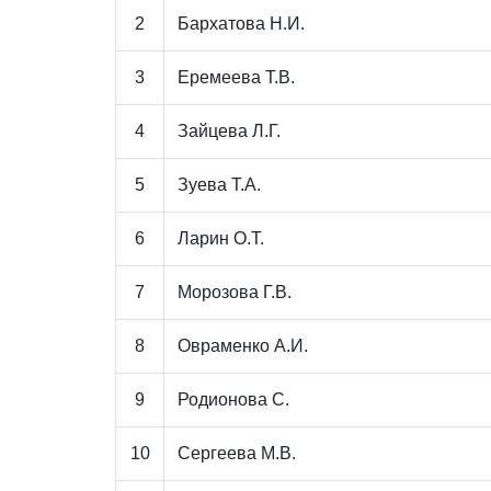
2
Бархатова Н.И.
3
Еремеева Т.В.
4
Зайцева Л.Г.
5
Зуева Т.А.
6
Ларин О.Т.
7
Морозова Г.В.
8
Овраменко А.И.
9
Родионова С.
10
Сергеева М.В.