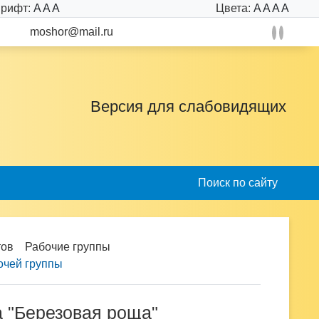
рифт:
A
A
A
Цвета:
A
A
A
A
moshor@mail.ru
Версия для слабовидящих
Поиск по сайту
тов
Рабочие группы
очей группы
а "Березовая роща"