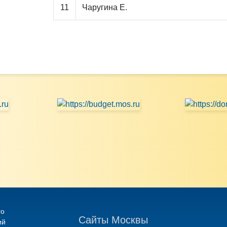
11
Чаругина Е.
го
Сайты Москвы
ий