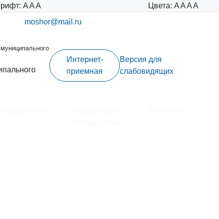
рифт:
A
A
A
Цвета:
A
A
A
A
moshor@mail.ru
 муниципального
Интернет-
Версия для
ипального
приемная
слабовидящих
Мероприятия
Информация
Контакты
для населения