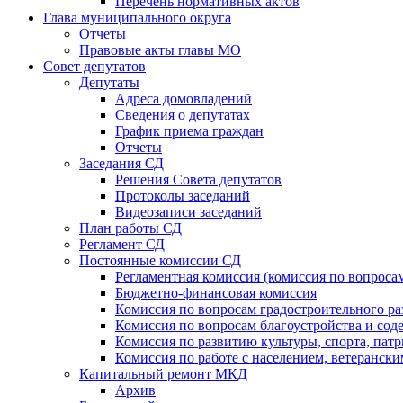
Перечень нормативных актов
Глава муниципального округа
Отчеты
Правовые акты главы МО
Совет депутатов
Депутаты
Адреса домовладений
Сведения о депутатах
График приема граждан
Отчеты
Заседания СД
Решения Совета депутатов
Протоколы заседаний
Видеозаписи заседаний
План работы СД
Регламент СД
Постоянные комиссии СД
Регламентная комиссия (комиссия по вопросам
Бюджетно-финансовая комиссия
Комиссия по вопросам градостроительного ра
Комиссия по вопросам благоустройства и со
Комиссия по развитию культуры, спорта, пат
Комиссия по работе с населением, ветеранс
Капитальный ремонт МКД
Архив