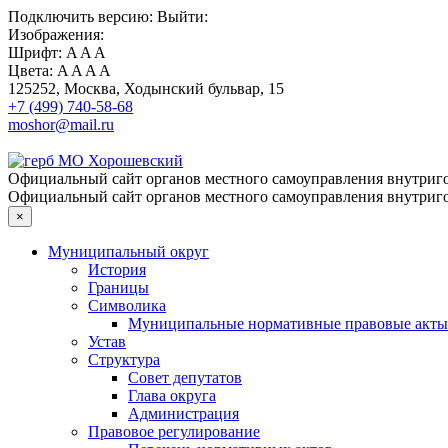
Подключить
версию:
Выйти:
Изображения:
Шрифт:
A
A
A
Цвета:
A
A
A
A
125252, Москва, Ходынский бульвар, 15
+7 (499) 740-58-68
moshor@mail.ru
Официальный сайт органов местного самоуправления внутриго
Официальный сайт органов местного самоуправления внутриго
×
Муниципальный округ
История
Границы
Символика
Муниципальные нормативные правовые акты
Устав
Структура
Совет депутатов
Глава округа
Администрация
Правовое регулирование