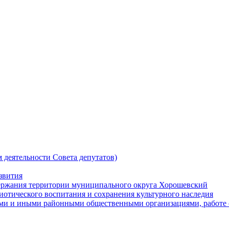
 деятельности Совета депутатов)
звития
держания территории муниципального округа Хорошевский
риотического воспитания и сохранения культурного наследия
кими и иными районными общественными организациями, работе