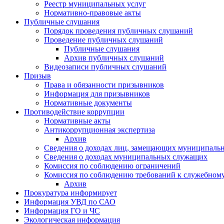
Реестр муниципальных услуг
Нормативно-правовые акты
Публичные слушания
Порядок проведения публичных слушаний
Проведение публичных слушаний
Публичные слушания
Архив публичных слушаний
Видеозаписи публичных слушаний
Призыв
Права и обязанности призывников
Информация для призывников
Нормативные документы
Противодействие коррупции
Нормативные акты
Антикоррупционная экспертиза
Архив
Сведения о доходах лиц, замещающих муниципаль
Сведения о доходах муниципальных служащих
Комиссия по соблюдению ограничений
Комиссия по соблюдению требований к служебном
Архив
Прокуратура информирует
Информация УВД по САО
Информация ГО и ЧС
Экологическая информация