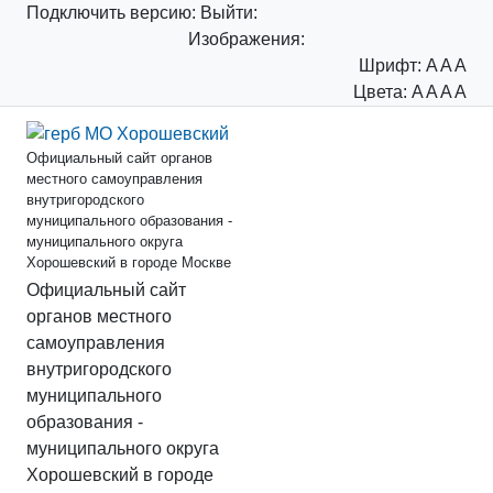
Подключить
версию:
Выйти:
Изображения:
Шрифт:
A
A
A
Цвета:
A
A
A
A
Официальный сайт органов
местного самоуправления
внутригородского
муниципального образования -
муниципального округа
Хорошевский в городе Москве
Официальный сайт
органов местного
самоуправления
внутригородского
муниципального
образования -
муниципального округа
Хорошевский в городе