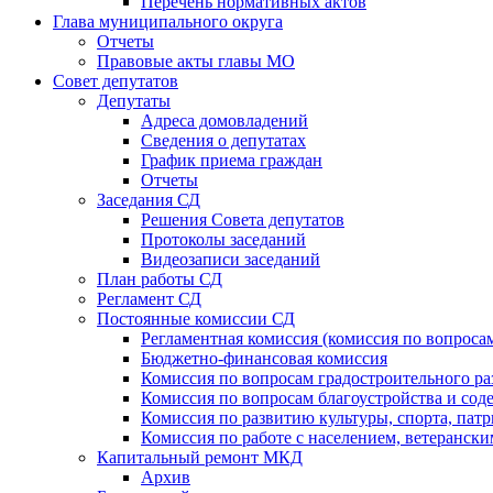
Перечень нормативных актов
Глава муниципального округа
Отчеты
Правовые акты главы МО
Совет депутатов
Депутаты
Адреса домовладений
Сведения о депутатах
График приема граждан
Отчеты
Заседания СД
Решения Совета депутатов
Протоколы заседаний
Видеозаписи заседаний
План работы СД
Регламент СД
Постоянные комиссии СД
Регламентная комиссия (комиссия по вопросам
Бюджетно-финансовая комиссия
Комиссия по вопросам градостроительного ра
Комиссия по вопросам благоустройства и со
Комиссия по развитию культуры, спорта, пат
Комиссия по работе с населением, ветеранс
Капитальный ремонт МКД
Архив