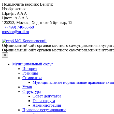
Подключить
версию:
Выйти:
Изображения:
Шрифт:
A
A
A
Цвета:
A
A
A
A
125252, Москва, Ходынский бульвар, 15
+7 (499) 740-58-68
moshor@mail.ru
Официальный сайт органов местного самоуправления внутриго
Официальный сайт органов местного самоуправления внутриго
×
Муниципальный округ
История
Границы
Символика
Муниципальные нормативные правовые акты
Устав
Структура
Совет депутатов
Глава округа
Администрация
Правовое регулирование