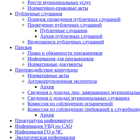
Реестр муниципальных услуг
Нормативно-правовые акты
Публичные слушания
Порядок проведения публичных слушаний
Проведение публичных слушаний
Публичные слушания
Архив публичных слушаний
Видеозаписи публичных слушаний
Призыв
Права и обязанности призывников
Информация для призывников
Нормативные документы
Противодействие коррупции
Нормативные акты
Антикоррупционная экспертиза
Архив
Сведения о доходах лиц, замещающих муниципаль
Сведения о доходах муниципальных служащих
Комиссия по соблюдению ограничений
Комиссия по соблюдению требований к служебном
Архив
Прокуратура информирует
Информация УВД по САО
Информация ГО и ЧС
Экологическая информация