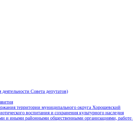
 деятельности Совета депутатов)
звития
держания территории муниципального округа Хорошевский
риотического воспитания и сохранения культурного наследия
кими и иными районными общественными организациями, работе