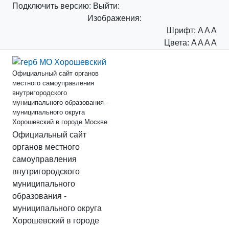
Подключить
версию:
Выйти:
Изображения:
Шрифт:
A
A
A
Цвета:
A
A
A
A
Официальный сайт органов
местного самоуправления
внутригородского
муниципального образования -
муниципального округа
Хорошевский в городе Москве
Официальный сайт
органов местного
самоуправления
внутригородского
муниципального
образования -
муниципального округа
Хорошевский в городе