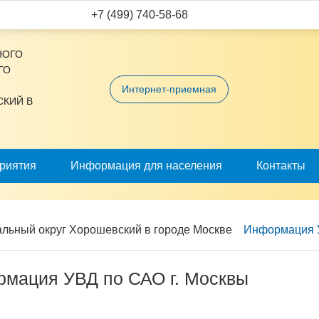
Изображения:
Шрифт:
+7 (499) 740-58-68
A
НОГО
ГО
Интернет-приемная
СКИЙ В
риятия
Информация для населения
Контакты
льный округ Хорошевский в городе Москве
Информация 
мация УВД по САО г. Москвы