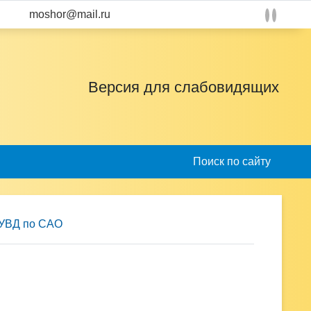
A
Цвета:
A
moshor@mail.ru
A
A
A
A
Версия для слабовидящих
Поиск по сайту
УВД по САО