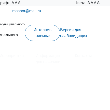
рифт:
A
A
A
Цвета:
A
A
A
A
moshor@mail.ru
 муниципального
Интернет-
Версия для
ипального
приемная
слабовидящих
Мероприятия
Информация
Контакты
для населения