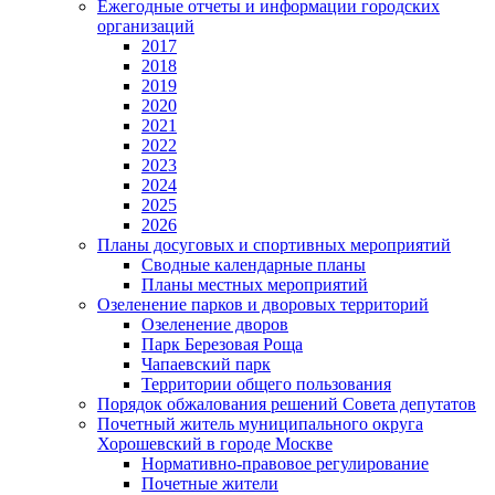
Ежегодные отчеты и информации городских
организаций
2017
2018
2019
2020
2021
2022
2023
2024
2025
2026
Планы досуговых и спортивных мероприятий
Сводные календарные планы
Планы местных мероприятий
Озеленение парков и дворовых территорий
Озеленение дворов
Парк Березовая Роща
Чапаевский парк
Территории общего пользования
Порядок обжалования решений Совета депутатов
Почетный житель муниципального округа
Хорошевский в городе Москве
Нормативно-правовое регулирование
Почетные жители