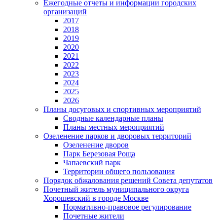
Ежегодные отчеты и информации городских
организаций
2017
2018
2019
2020
2021
2022
2023
2024
2025
2026
Планы досуговых и спортивных мероприятий
Сводные календарные планы
Планы местных мероприятий
Озеленение парков и дворовых территорий
Озеленение дворов
Парк Березовая Роща
Чапаевский парк
Территории общего пользования
Порядок обжалования решений Совета депутатов
Почетный житель муниципального округа
Хорошевский в городе Москве
Нормативно-правовое регулирование
Почетные жители