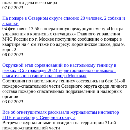
пожарного дела всего мира
07.02.2023
На пожаре в Северном округе спасено 20 человек, 2 собаки и
3 кошки
04 февраля в 13:56 в оперативную дежурную смену «Центра
управления в кризисных ситуациях» Главного управления
МЧС России по г. Москве поступило сообщение о пожаре в
квартире на 4-ом этаже по адресу: Коровинское шоссе, дом 9,
корп. 2
06.02.2023
Окружной этап соревнований по настольному теннису в
рамках «Спатракиады-2023 территориального пожарно -
спасательного гарнизона города Москвы»
Состязания по настольному теннису состоялись на базе 31-ой
пожарно-спасательной части Северного округа среди личного
состава пожарно-спасательных подразделений и надзорных
органов
03.02.2023
Все об огнетушителях рассказали журналистам инспектор
ГПН и огнеборцы Северного округа
Встреча с журналистами проходила на территории 31-ой
пожарно-спасательной части